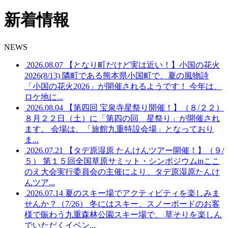
新着情報
NEWS
2026.08.07
【となり町だけど実は近い！】小国の花火
2026(8/13)
隣町である熊本県小国町で、夏の風物詩
「小国の花火2026」が開催されるようです！ 今年は、
ロケ地に...
2026.08.04
【第四回 宝泉寺星祭り開催！】（８/２２）
８月２２日（土）に「第四の回 星祭り」が開催され
ます。 会場は、「旅館九重特設会場」となっており
ま...
2026.07.21
【タデ原湿原 たんけんツアー開催！】（９/
５）
第１５回全国草原サミット・シンポジウムinここ
のえ大会実行委員会の主催により、タデ原湿原たんけ
んツア...
2026.07.14
夏のスキー場でアクティビティを楽しみま
せんか？（7/26）
冬にはスキー、スノーボードのお客
様で賑わう九重森林公園スキー場で、 草そりを楽しん
でいただくイベン...