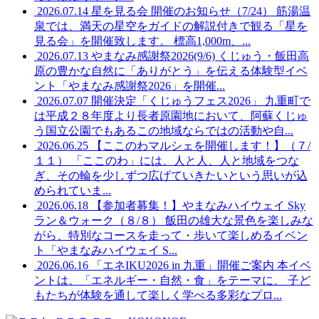
2026.07.14
星を見る会 開催のお知らせ（7/24）
筋湯温
泉では、満天の星空をガイドの解説付きで観る「星を
見る会」を開催致します。 標高1,000m、...
2026.07.13
やまなみ感謝祭2026(9/6)
くじゅう・飯田高
原の豊かな自然に「ありがとう」を伝える体験型イベ
ント「やまなみ感謝祭2026」を開催...
2026.07.07
開催決定「くじゅうフェス2026」
九重町で
は平成２８年度より長者原園地において、阿蘇くじゅ
う国立公園でもあるこの地域ならではの活動や自...
2026.06.25
【ここのわマルシェを開催します！】（７/
１１）
「ここのわ」には、人と人、人と地域をつな
ぎ、その輪を少しずつ広げていきたいという思いが込
められていま...
2026.06.18
【参加者募集！】やまなみハイウェイ Sky
ラン＆ウォーク（８/８）
飯田の雄大な景色を楽しみな
がら、特別なコースを走って・歩いて楽しめるイベン
ト「やまなみハイウェイ S...
2026.06.16
「エネIKU2026 in 九重」開催ご案内
本イベ
ントは、「エネルギー・自然・食」をテーマに、 子ど
もたちが体験を通して楽しく学べる多彩なプロ...